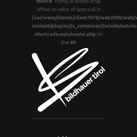
Notice
: Trying to access array
offset on value of type null in
/var/www/clients/client1078/web3590/web/
content/plugins/js_composer/include/autolo
shortcode-autoloader.php
on
line
64