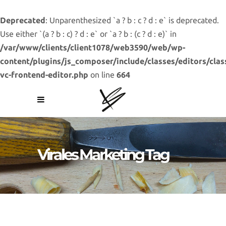
Deprecated
: Unparenthesized `a ? b : c ? d : e` is deprecated.
Use either `(a ? b : c) ? d : e` or `a ? b : (c ? d : e)` in
/var/www/clients/client1078/web3590/web/wp-
content/plugins/js_composer/include/classes/editors/clas
vc-frontend-editor.php
on line
664
Virales Marketing Tag