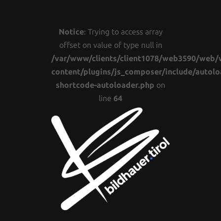
Notice
: Trying to access array
offset on value of type null in
/var/www/clients/client1078/web3590/web/
content/plugins/js_composer/include/autolo
shortcode-autoloader.php
on
line
64