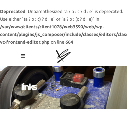
Deprecated
: Unparenthesized `a ? b : c ? d : e` is deprecated.
Use either `(a ? b : c) ? d : e` or `a ? b : (c ? d : e)` in
/var/www/clients/client1078/web3590/web/wp-
content/plugins/js_composer/include/classes/editors/clas
vc-frontend-editor.php
on line
664
links