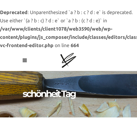
Deprecated
: Unparenthesized `a ? b : c ? d : e` is deprecated.
Use either `(a ? b : c) ? d : e` or `a ? b : (c ? d : e)` in
/var/www/clients/client1078/web3590/web/wp-
content/plugins/js_composer/include/classes/editors/clas
vc-frontend-editor.php
on line
664
schönheit Tag