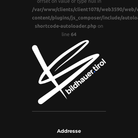
offset on value of type null in
/var/www/clients/client1078/web3590/web/
content/plugins/js_composer/include/autolo
shortcode-autoloader.php
on
line
64
Addresse