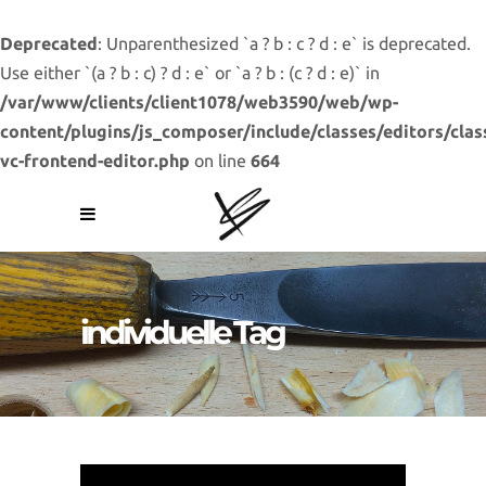
Deprecated
: Unparenthesized `a ? b : c ? d : e` is deprecated.
Use either `(a ? b : c) ? d : e` or `a ? b : (c ? d : e)` in
/var/www/clients/client1078/web3590/web/wp-
content/plugins/js_composer/include/classes/editors/clas
vc-frontend-editor.php
on line
664
individuelle Tag