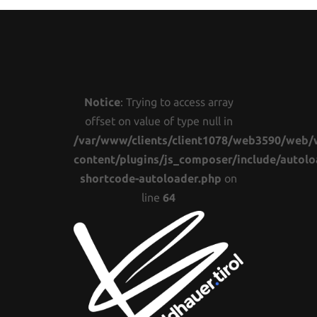
Notice
: Trying to access array
offset on value of type null in
/var/www/clients/client1078/web3590/web/
content/plugins/js_composer/include/autolo
shortcode-autoloader.php
on
line
64