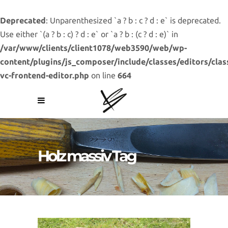
Deprecated
: Unparenthesized `a ? b : c ? d : e` is deprecated.
Use either `(a ? b : c) ? d : e` or `a ? b : (c ? d : e)` in
/var/www/clients/client1078/web3590/web/wp-
content/plugins/js_composer/include/classes/editors/clas
vc-frontend-editor.php
on line
664
Holz massiv Tag