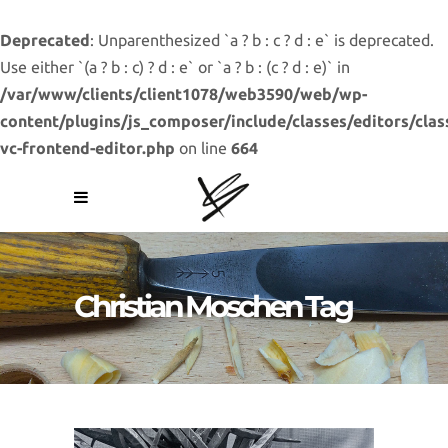
Deprecated
: Unparenthesized `a ? b : c ? d : e` is deprecated.
Use either `(a ? b : c) ? d : e` or `a ? b : (c ? d : e)` in
/var/www/clients/client1078/web3590/web/wp-
content/plugins/js_composer/include/classes/editors/clas
vc-frontend-editor.php
on line
664
Christian Moschen Tag