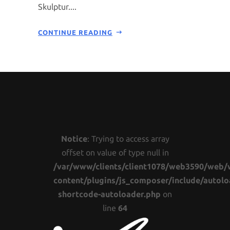
Skulptur....
CONTINUE READING
Notice
: Trying to access array
offset on value of type null in
/var/www/clients/client1078/web3590/web/
content/plugins/js_composer/include/autolo
shortcode-autoloader.php
on
line
64