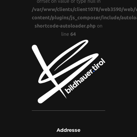
offset on value of type null in
/var/www/clients/client1078/web3590/web/
content/plugins/js_composer/include/autolo
shortcode-autoloader.php
on
line
64
Addresse