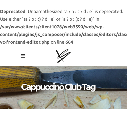
Deprecated
: Unparenthesized `a ? b : c ? d : e` is deprecated.
Use either `(a ? b : c) ? d : e` or `a ? b : (c ? d : e)` in
/var/www/clients/client1078/web3590/web/wp-
content/plugins/js_composer/include/classes/editors/clas
vc-frontend-editor.php
on line
664
Cappuccino Club Tag