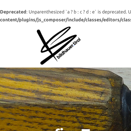
Deprecated
: Unparenthesized `a ? b : c ? d : e` is deprecated. Use 
content/plugins/js_composer/include/classes/editors/clas