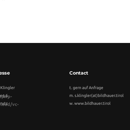
esse
Contact
 Klingler
t. gern auf Anfrage
eg 6
m.
s.klingler(at)bildhauer.tirol
b/wp-
rutz
w.
www.bildhauer.tirol
load/vc-