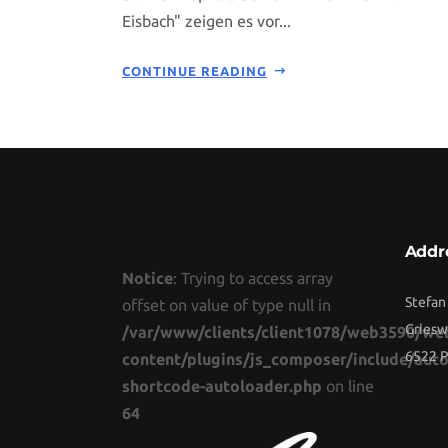
Eisbach" zeigen es vor...
CONTINUE READING
Addr
Notice
: Trying to access array
Stefan
offset on value of type null in
Griesw
/var/www/clients/client1078/web3590/we
6522 P
content/plugins/js_composer/include/auto
shortcode-autoloader.php
on line
64