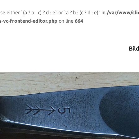
either `(a ? b : c) ? d : e` or `a ? b : (c ? d : e)` in
/var/www/cli
s-vc-frontend-editor.php
on line
664
Bil