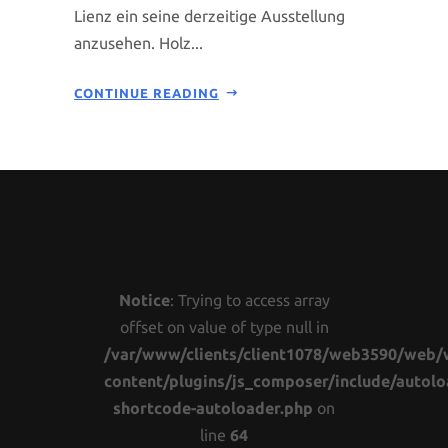
Lienz ein seine derzeitige Ausstellung
anzusehen. Holz...
CONTINUE READING
Notice
: Trying to access array
offset on value of type null in
/var/www/clients/client1078/web3590/web/
content/plugins/js_composer/include/autolo
shortcode-autoloader.php
on
line
64