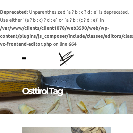
Deprecated
: Unparenthesized `a ? b : c ? d : e` is deprecated.
Use either `(a ? b : c) ? d : e` or `a ? b : (c ? d : e)` in
/var/www/clients/client1078/web3590/web/wp-
content/plugins/js_composer/include/classes/editors/clas
vc-frontend-editor.php
on line
664
Osttirol Tag