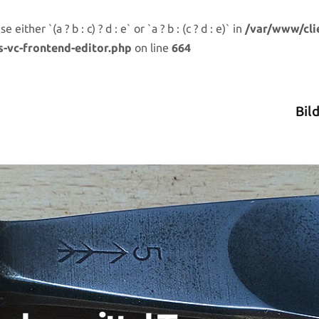
either `(a ? b : c) ? d : e` or `a ? b : (c ? d : e)` in
/var/www/cli
s-vc-frontend-editor.php
on line
664
Bil