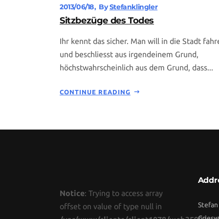
2013/06/18
By
Stefanklingler
Sitzbezüge des Todes
Ihr kennt das sicher. Man will in die Stadt fah
und beschliesst aus irgendeinem Grund,
höchstwahrscheinlich aus dem Grund, dass...
CONTINUE READING
Addr
Notice
: Trying to access array
Stefan
offset on value of type null in
Griesw