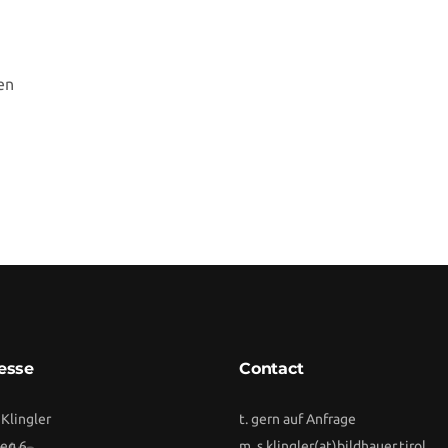
ren
esse
Contact
 Klingler
t. gern auf Anfrage
eg 6
m.
s.klingler(at)bildhauer.tirol