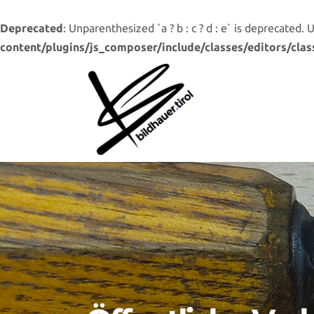
Deprecated
: Unparenthesized `a ? b : c ? d : e` is deprecated. Use 
content/plugins/js_composer/include/classes/editors/clas