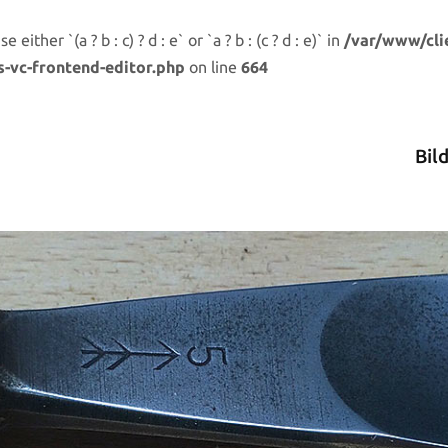
either `(a ? b : c) ? d : e` or `a ? b : (c ? d : e)` in
/var/www/cli
s-vc-frontend-editor.php
on line
664
Bil