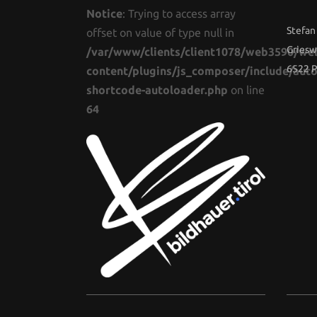
Notice
: Trying to access array
Stefan
offset on value of type null in
Griesw
/var/www/clients/client1078/web3590/we
6522 P
content/plugins/js_composer/include/auto
shortcode-autoloader.php
on line
64