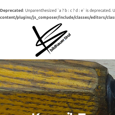
Deprecated
: Unparenthesized `a ? b : c ? d : e` is deprecated. Use 
content/plugins/js_composer/include/classes/editors/clas