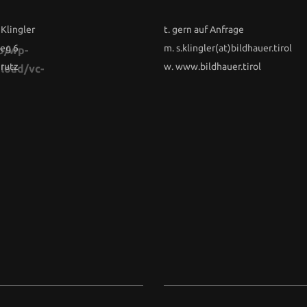
 Klingler
t. gern auf Anfrage
eg 6
m.
s.klingler(at)bildhauer.tirol
b/wp-
rutz
w.
www.bildhauer.tirol
load/vc-