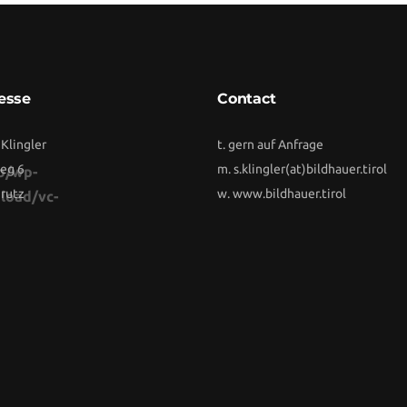
esse
Contact
 Klingler
t. gern auf Anfrage
eg 6
m.
s.klingler(at)bildhauer.tirol
b/wp-
rutz
w.
www.bildhauer.tirol
load/vc-