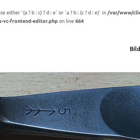
either `(a ? b : c) ? d : e` or `a ? b : (c ? d : e)` in
/var/www/cli
s-vc-frontend-editor.php
on line
664
Bil