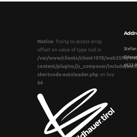
Addr
Notice
: Trying to access array
Stefan
offset on value of type null in
Griesw
/var/www/clients/client1078/web3590/we
6522 P
content/plugins/js_composer/include/auto
shortcode-autoloader.php
on line
64