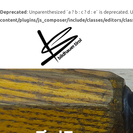
Deprecated
: Unparenthesized `a ? b : c ? d : e` is deprecated. Use 
content/plugins/js_composer/include/classes/editors/clas