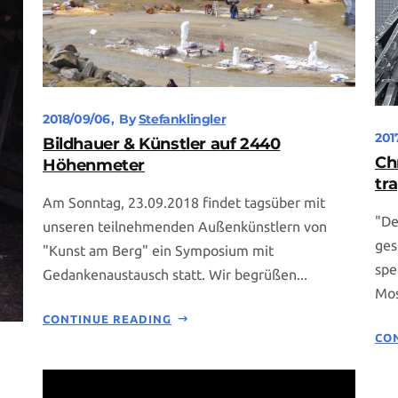
2018/09/06
By
Stefanklingler
201
Bildhauer & Künstler auf 2440
Ch
Höhenmeter
tr
Am Sonntag, 23.09.2018 findet tagsüber mit
"De
unseren teilnehmenden Außenkünstlern von
ges
"Kunst am Berg" ein Symposium mit
spe
Gedankenaustausch statt. Wir begrüßen...
Mos
CONTINUE READING
CO