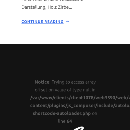
Darstellung, Holz Zirbe...
CONTINUE READING
Notice
: Trying to access array
offset on value of type null in
/var/www/clients/client1078/web3590/web/
content/plugins/js_composer/include/autolo
shortcode-autoloader.php
on
line
64