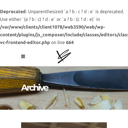
Deprecated
: Unparenthesized `a ? b : c ? d : e` is deprecated.
Use either `(a ? b : c) ? d : e` or `a ? b : (c ? d : e)` in
/var/www/clients/client1078/web3590/web/wp-
content/plugins/js_composer/include/classes/editors/clas
vc-frontend-editor.php
on line
664
Archive