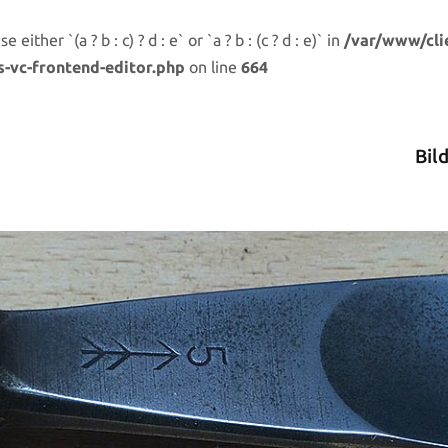
either `(a ? b : c) ? d : e` or `a ? b : (c ? d : e)` in
/var/www/cli
s-vc-frontend-editor.php
on line
664
Bil