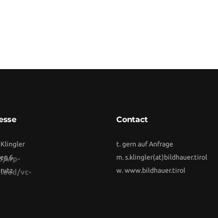
esse
Contact
 Klingler
t. gern auf Anfrage
eg 6
m.
s.klingler(at)bildhauer.tirol
b/wp-
rutz
w.
www.bildhauer.tirol
load/vc-