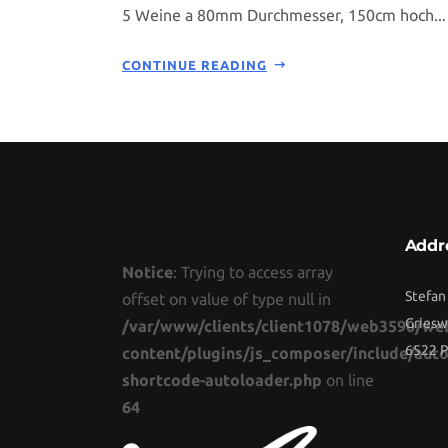
5 Weine a 80mm Durchmesser, 150cm hoch...
CONTINUE READING
Addr
Notice
: Trying to access array
Stefan
offset on value of type null in
Griesw
/var/www/clients/client1078/web3590/we
6522 P
content/plugins/js_composer/include/auto
shortcode-autoloader.php
on line
64