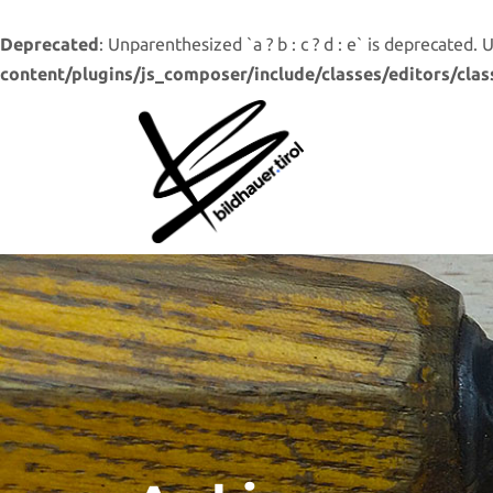
Deprecated
: Unparenthesized `a ? b : c ? d : e` is deprecated. Use 
content/plugins/js_composer/include/classes/editors/clas