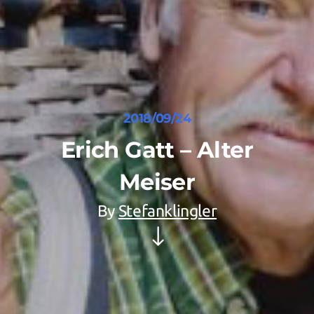
2018/09/24
Erich Gatt – Alter
Meiser
By
Stefanklingler