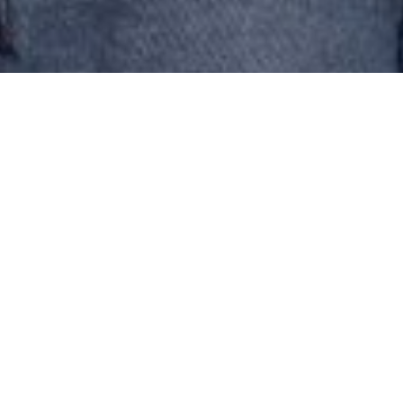
Seit 40 Jahren stapelt
Erich Gatt
auf einer Alm im Valsertal Steine
aufeinander. Und erschafft so eine
einzigartige Welt.
Warum er das
tut, weiß er selbst nicht so genau.