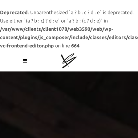
Deprecated
: Unparenthesized `a ? b : c ? d : e` is deprecated.
Use either `(a ? b : c) ? d : e` or `a ? b : (c ? d : e)` in
/var/www/clients/client1078/web3590/web/wp-
content/plugins/js_composer/include/classes/editors/clas
vc-frontend-editor.php
on line
664